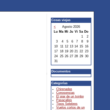
Cosas viejas
<
Agosto 2026
Lu
Ma
Mi
Ju
Vi
Sa
Do
1
2
3
4
5
6
7
8
9
10
11
12
13
14
15
16
17
18
19
20
21
22
23
24
25
26
27
28
29
30
31
Documentos
Categorías
Chirenadas
Conosensias
El piar de un txinbo
Pasacalles
Tipos Selebres
Vuelos cortos de un