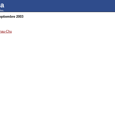
ua
les.
eptiembre 2003
Dhau-Chu