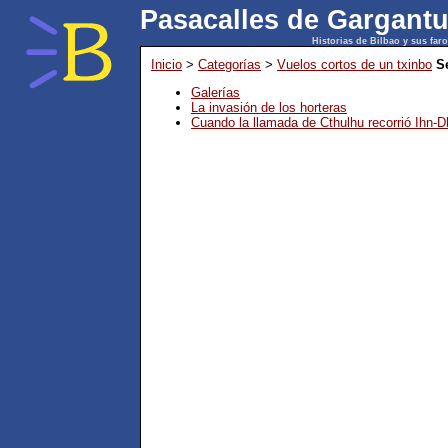
Pasacalles de Gargant
Historias de Bilbao y sus faro
Inicio
>
Categorías
>
Vuelos cortos de un txinbo
S
Galerías
La invasión de los horteras
Cuando la llamada de Cthulhu recorrió Ihn-